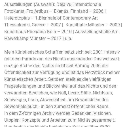
Ausstellungen (Auswahl): Déjà vu, Internationale
Fotokunst, Pro Artibus – Ekenäs, Finnland – 2006 |
Heterotopias – 1.Biennale of Contemporary Art
Thessaloniki, Greece – 2007 | Kunsthalle Münster – 2009 |
Kunsthaus Rhenania Köln – 2010 | Ausstellungshalle Am
Hawerkamp Münster – 2017 | u.a.
Mein künstlerisches Schaffen setzt sich seit 2001 intensiv
mit dem Paradoxon des Nichts auseinander. Das weltweit
einzige Archiv des Nichts steht seit Anfang 2006 der
Öffentlichkeit zur Verfügung und ist das Herzstück meiner
künstlerischen Arbeit. Seitdem stellt es die vielfältigen
Fragestellungen und Blickwinkel auf das Nichts und den
verwandten Bereichen, wie Null, Leere, Stille, Nichtstun,
Schweigen, Loch, Abwesenheit - im Bewusstsein des
Sowohl-als-auch - in den zumeist öffentlichen Raum.
In dem Z-förmigen Archiv werden Gedanken, Visionen,
Utopien, Konzepte und Arbeiten zum Nichts gesammelt.
Das Archiv des Nichts besteht zur Zeit aus über 3800